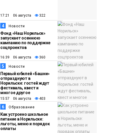
закрыли из-за
появления медведя
Животные
17:21 06 августа
322
4
12:25
Барнаул обошёл
Новости
Фонд «Наш Норильск»
Красноярск в
запускает осеннюю
списке городов,
кампанию по поддержке
соцпроектов
откуда приехали
Проекты
норильчане
16:39 06 августа
360
Медиакомпании
5
Новости
Первый юбилей «Башни»
отпразднуют в
Норильске: гостей ждут
фестиваль, квест и
многое другое
15:57 06 августа
403
6
Образование
Как устроено школьное
питание в Норильске:
льготы, меню и порядок
оплаты