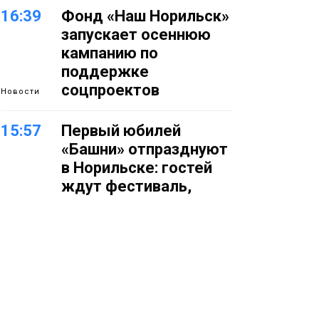
16:39
Фонд «Наш Норильск»
запускает осеннюю
кампанию по
поддержке
соцпроектов
Новости
15:57
Первый юбилей
«Башни» отпразднуют
в Норильске: гостей
ждут фестиваль,
квест и многое другое
Новости
15:15
Как устроено
школьное питание в
Норильске: льготы,
меню и порядок