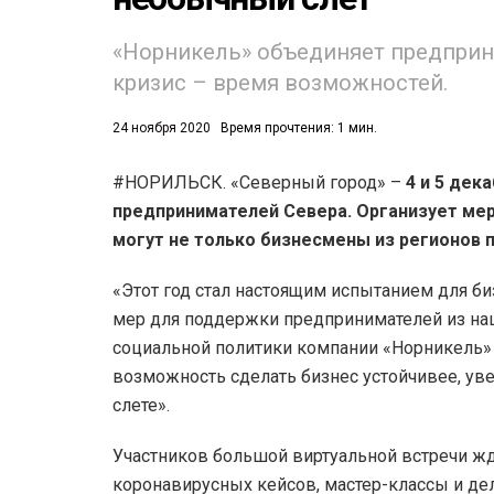
53)
«Норникель» объединяет предприни
кризис – время возможностей.
558)
24 ноября 2020
Время прочтения: 1 мин.
#НОРИЛЬСК. «Северный город» –
4 и 5 дек
предпринимателей Севера. Организует мер
могут не только бизнесмены из регионов пр
«Этот год стал настоящим испытанием для би
мер для поддержки предпринимателей из наш
социальной политики компании «Норникель» 
возможность сделать бизнес устойчивее, уве
слете».
Участников большой виртуальной встречи ж
коронавирусных кейсов, мастер-классы и де