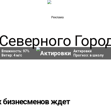
Влажность:
97
%
Актировки
Ветер:
4
м/с
Прогноз:
в школу
х бизнесменов ждет