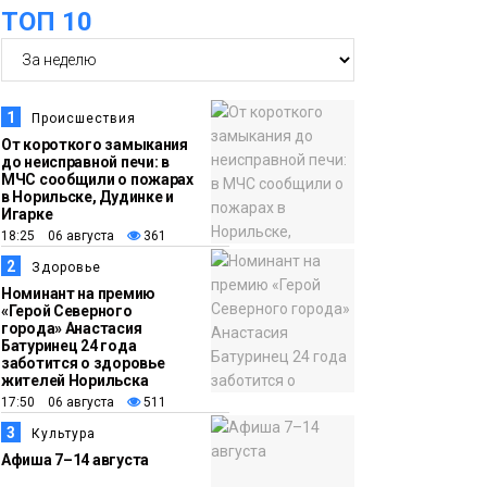
оплаты
Образование
ТОП 10
14:36
На плато Путорана
создадут систему
наблюдения за вечной
1
Происшествия
мерзлотой и очистят
От короткого замыкания
Плато
до неисправной печи: в
территорию от мусора
Путорана
МЧС сообщили о пожарах
в Норильске, Дудинке и
Игарке
13:47
Заполярный
18:25 06 августа
361
транспортный филиал
2
Здоровье
в Дудинке
Номинант на премию
«Герой Северного
заасфальтировал 47
города» Анастасия
Батуринец 24 года
тысяч «квадратов»
заботится о здоровье
грузовых площадок
жителей Норильска
Новости
17:50 06 августа
511
3
Культура
13:10
В Норильске лыжную
Афиша 7–14 августа
базу «Оль-Гуль»