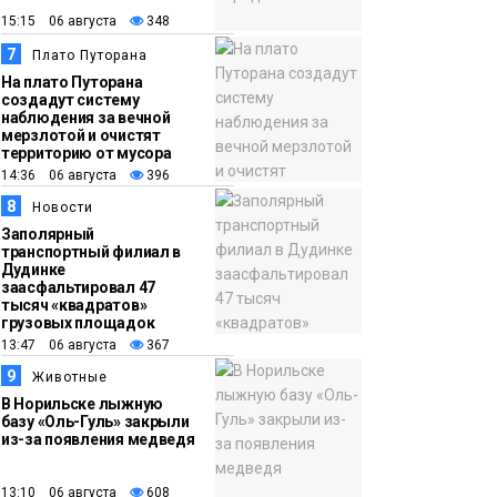
15:15 06 августа
348
7
Плато Путорана
На плато Путорана
создадут систему
наблюдения за вечной
мерзлотой и очистят
территорию от мусора
14:36 06 августа
396
8
Новости
Заполярный
транспортный филиал в
Дудинке
заасфальтировал 47
тысяч «квадратов»
грузовых площадок
13:47 06 августа
367
9
Животные
В Норильске лыжную
базу «Оль-Гуль» закрыли
из-за появления медведя
13:10 06 августа
608