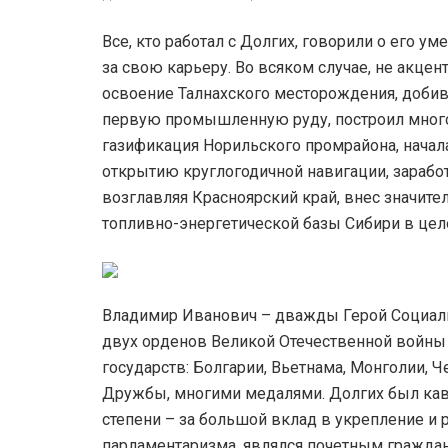
Все, кто работал с Долгих, говорили о его у
за свою карьеру. Во всяком случае, не акце
освоение Талнахского месторождения, добивш
первую промышленную руду, построил много
газификация Норильского промрайона, начал
открытию круглогодичной навигации, заработ
возглавляя Красноярский край, внес значите
топливно-энергетической базы Сибири в це
Владимир Иванович – дважды Герой Социали
двух орденов Великой Отечественной войны 
государств: Болгарии, Вьетнама, Монголии, 
Дружбы, многими медалями. Долгих был кава
степени – за большой вклад в укрепление и 
парламентаризма, являлся почетным граждан