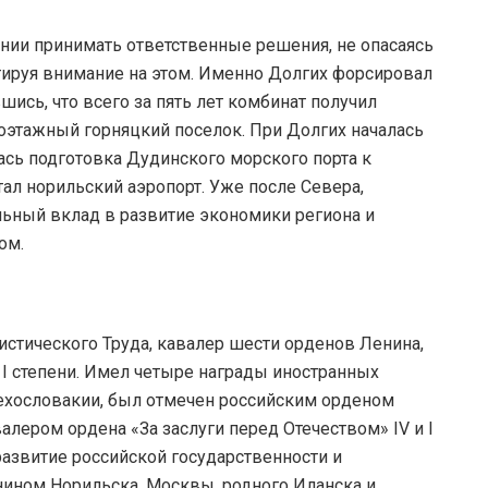
мении принимать ответственные решения, не опасаясь
нтируя внимание на этом. Именно Долгих форсировал
ись, что всего за пять лет комбинат получил
этажный горняцкий поселок. При Долгих началась
ась подготовка Дудинского морского порта к
ал норильский аэропорт. Уже после Севера,
льный вклад в развитие экономики региона и
лом.
стического Труда, кавалер шести орденов Ленина,
I степени. Имел четыре награды иностранных
Чехословакии, был отмечен российским орденом
лером ордена «За заслуги перед Отечеством» IV и I
развитие российской государственности и
ином Норильска, Москвы, родного Иланска и