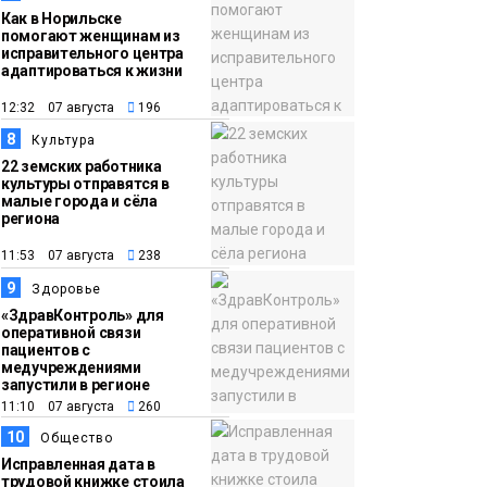
Как в Норильске
помогают женщинам из
исправительного центра
адаптироваться к жизни
12:32 07 августа
196
8
Культура
22 земских работника
культуры отправятся в
малые города и сёла
региона
11:53 07 августа
238
9
Здоровье
«ЗдравКонтроль» для
оперативной связи
пациентов с
медучреждениями
запустили в регионе
11:10 07 августа
260
10
Общество
Исправленная дата в
трудовой книжке стоила