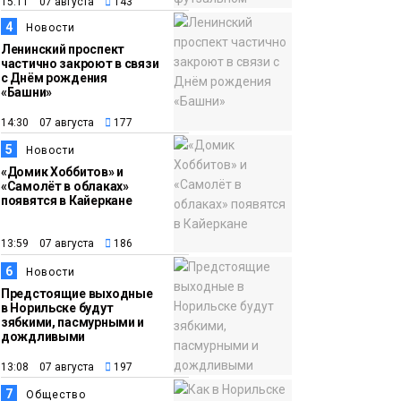
10:25
Исправленная дата в
15:11 07 августа
143
трудовой книжке
4
Новости
стоила норильчанке 9
Ленинский проспект
частично закроют в связи
месяцев стажа
с Днём рождения
Общество
«Башни»
14:30 07 августа
177
5
Новости
«Домик Хоббитов» и
«Самолёт в облаках»
появятся в Кайеркане
13:59 07 августа
186
6
Новости
Предстоящие выходные
в Норильске будут
зябкими, пасмурными и
дождливыми
13:08 07 августа
197
7
Общество