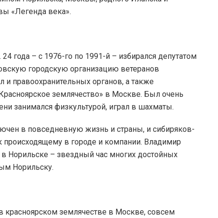
вы «Легенда века».
24 года – с 1976-го по 1991-й – избирался депутатом
ковскую городскую организацию ветеранов
л и правоохранительных органов, а также
расноярское землячество» в Москве. Был очень
ени занимался физкультурой, играл в шахматы.
ючен в повседневную жизнь и страны, и сибиряков-
 к происходящему в городе и компании. Владимир
ы в Норильске – звездный час многих достойных
ным Норильску.
 в красноярском землячестве в Москве, совсем