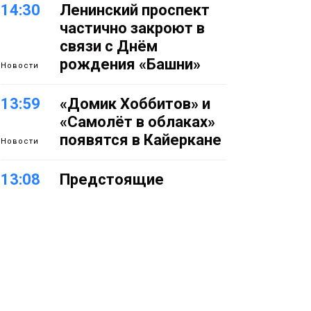
14:30
Ленинский проспект
частично закроют в
связи с Днём
рождения «Башни»
Новости
13:59
«Домик Хоббитов» и
«Самолёт в облаках»
появятся в Кайеркане
Новости
13:08
Предстоящие
выходные в
Норильске будут
зябкими, пасмурными
и дождливыми
Новости
12:32
Как в Норильске
помогают женщинам