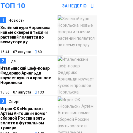
ТОП 10
из исправительного
ЗА НЕДЕЛЮ
центра
1
Новости
адаптироваться к
Зелёный курс Норильска:
жизни
Общество
новые скверы и тысячи
растений появятся по
всему городу
11:53
22 земских работника
16:41 07 августа
60
культуры отправятся
2
в малые города и сёла
Еда
Итальянский шеф-повар
региона
Культура
Федерико Арнальди
изучает кухню и прошлое
Норильска
11:10
«ЗдравКонтроль» для
15:56 07 августа
133
оперативной связи
пациентов с
3
Спорт
Игрок ФК «Норильск»
медучреждениями
Артём Антошкин помог
запустили в регионе
сборной России взять
Здоровье
золото в футзальном
турнире