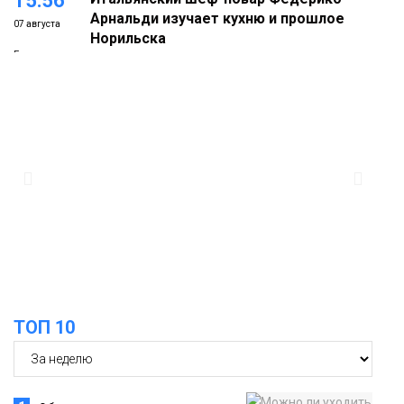
15:56
Арнальди изучает кухню и прошлое
07 августа
Норильска
Еда
15:11
Игрок ФК «Норильск» Артём Антошкин
помог сборной России взять золото в
07 августа
футзальном турнире
Спорт
14:30
Ленинский проспект частично закроют
в связи с Днём рождения «Башни»
07 августа
Новости
13:59
«Домик Хоббитов» и «Самолёт в
ТОП 10
облаках» появятся в Кайеркане
07 августа
Новости