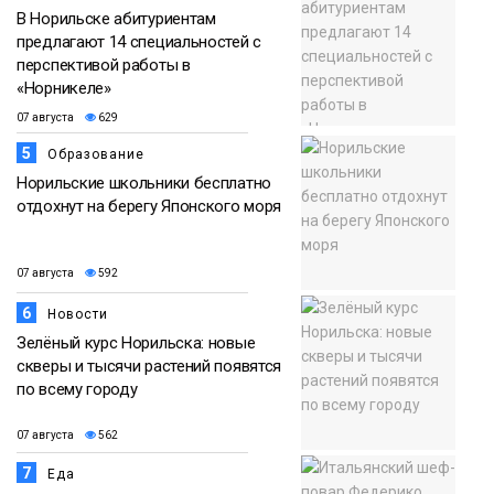
В Норильске абитуриентам
предлагают 14 специальностей с
перспективой работы в
«Норникеле»
07 августа
629
5
Образование
Норильские школьники бесплатно
отдохнут на берегу Японского моря
07 августа
592
6
Новости
Зелёный курс Норильска: новые
скверы и тысячи растений появятся
по всему городу
07 августа
562
7
Еда