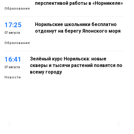
перспективой работы в «Норникеле»
Образование
17:25
Норильские школьники бесплатно
отдохнут на берегу Японского моря
07 августа
Образование
16:41
Зелёный курс Норильска: новые
скверы и тысячи растений появятся по
07 августа
всему городу
Новости
15:56
Итальянский шеф-повар Федерико
Арнальди изучает кухню и прошлое
07 августа
Норильска
Еда
15:11
Игрок ФК «Норильск» Артём Антошкин