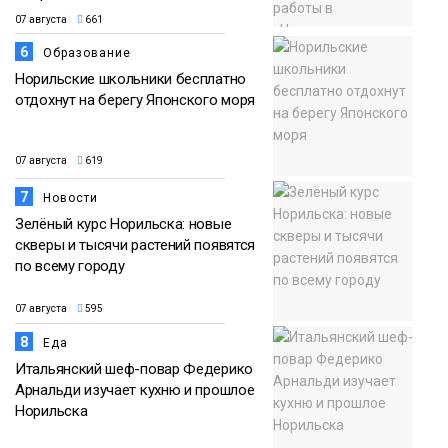
07 августа
661
6
Образование
Норильские школьники бесплатно
отдохнут на берегу Японского моря
07 августа
619
7
Новости
Зелёный курс Норильска: новые
скверы и тысячи растений появятся
по всему городу
07 августа
595
8
Еда
Итальянский шеф-повар Федерико
Арнальди изучает кухню и прошлое
Норильска