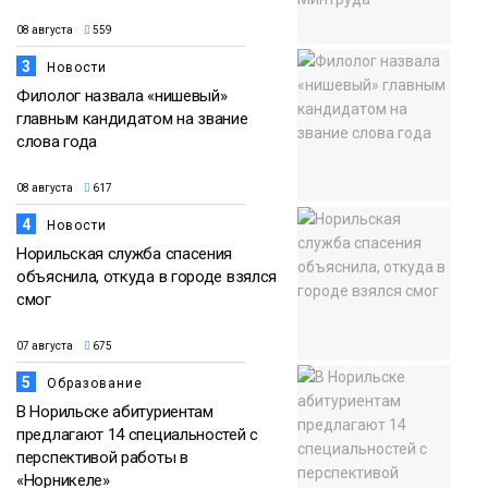
08 августа
559
3
Новости
Филолог назвала «нишевый»
главным кандидатом на звание
слова года
08 августа
617
4
Новости
Норильская служба спасения
объяснила, откуда в городе взялся
смог
07 августа
675
5
Образование
В Норильске абитуриентам
предлагают 14 специальностей с
перспективой работы в
«Норникеле»