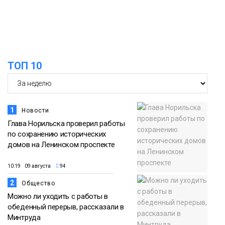
помог сборной России взять золото в
07 августа
футзальном турнире
Спорт
14:30
Ленинский проспект частично закроют
в связи с Днём рождения «Башни»
07 августа
ТОП 10
Новости
1
Новости
Глава Норильска проверил работы
по сохранению исторических
домов на Ленинском проспекте
10:19 09 августа
94
2
Общество
Можно ли уходить с работы в
обеденный перерыв, рассказали в
Минтруда