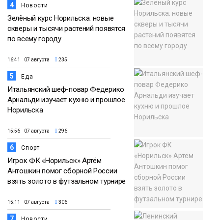
4
Новости
Зелёный курс Норильска: новые
скверы и тысячи растений появятся
по всему городу
16:41 07 августа
235
5
Еда
Итальянский шеф-повар Федерико
Арнальди изучает кухню и прошлое
Норильска
15:56 07 августа
296
6
Спорт
Игрок ФК «Норильск» Артём
Антошкин помог сборной России
взять золото в футзальном турнире
15:11 07 августа
306
7
Новости