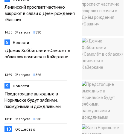
Ленинский проспект частично
закроют в связи с Днём рождения
«Башни»
14:30 07 августа
330
8
Новости
«Домик Хоббитов» и «Самолёт в
облаках» появятся в Кайеркане
13:59 07 августа
326
9
Новости
Предстоящие выходные в
Норильске будут зябкими,
пасмурными и дождливыми
13:08 07 августа
330
10
Общество