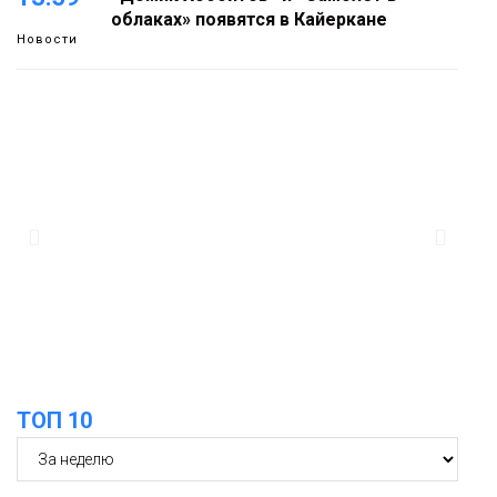
облаках» появятся в Кайеркане
Новости
13:08
Предстоящие выходные в Норильске
будут зябкими, пасмурными и
дождливыми
Новости
12:32
Как в Норильске помогают женщинам
из исправительного центра
адаптироваться к жизни
Общество
ТОП 10