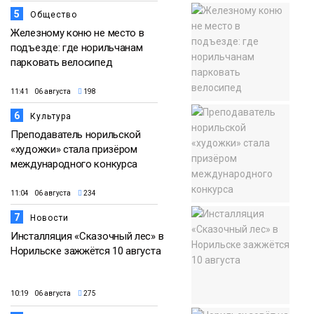
5
Общество
Железному коню не место в
подъезде: где норильчанам
парковать велосипед
11:41 06 августа
198
6
Культура
Преподаватель норильской
«художки» стала призёром
международного конкурса
11:04 06 августа
234
7
Новости
Инсталляция «Сказочный лес» в
Норильске зажжётся 10 августа
10:19 06 августа
275