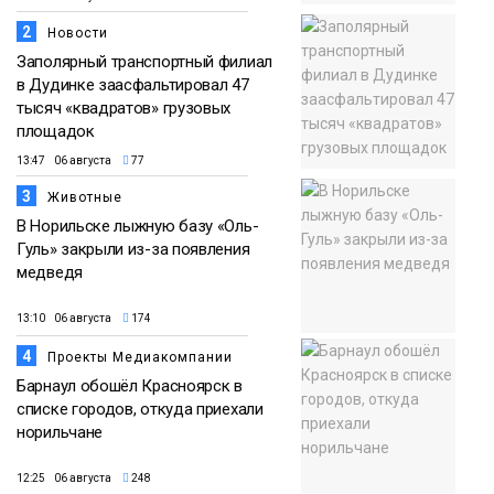
2
Новости
Заполярный транспортный филиал
в Дудинке заасфальтировал 47
тысяч «квадратов» грузовых
площадок
13:47 06 августа
77
3
Животные
В Норильске лыжную базу «Оль-
Гуль» закрыли из-за появления
медведя
13:10 06 августа
174
4
Проекты Медиакомпании
Барнаул обошёл Красноярск в
списке городов, откуда приехали
норильчане
12:25 06 августа
248