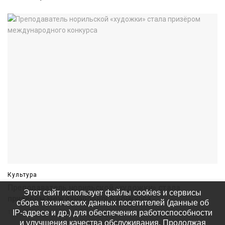
Культура
Преподаватель норильской «художки» стала
Этот сайт использует файлы cookies и сервисы
призёром международного конкурса
сбора технических данных посетителей (данные об
IP-адресе и др.) для обеспечения работоспособности
11:04 06 августа
234
и улучшения качества обслуживания. Продолжая