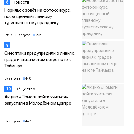
8
Новости
Норильск зовёт на фотоконкурс,
посвященный главному
туристическому празднику
09:37 06 августа
292
9
Синоптики предупредили о ливнях,
граде и шквалистом ветре на юге
Таймыра
05 августа
440
10
Общество
Акцию «Помоги пойти учиться»
запустили в Молодёжном центре
05 августа
447