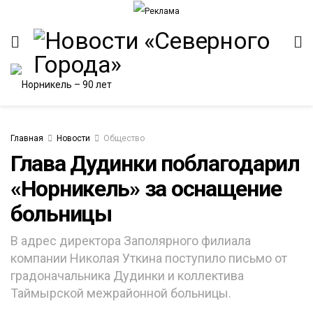
Главная
Новости
Общество
Глава Дудинки поблагодарил
«Норникель» за оснащение
ИТЕТ
больницы
В адрес директора Заполярного филиала
компании Николая Уткина поступило письмо от
градоначальника Дудинки и коллектива
Таймырской межрайонной больницы.