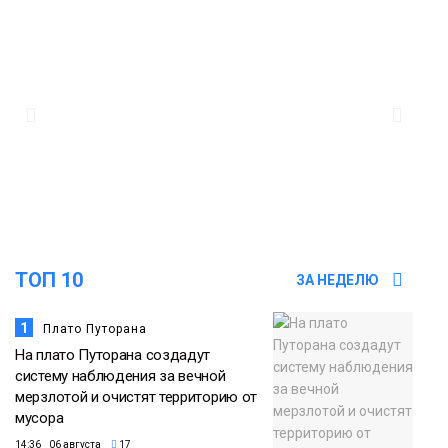
18:22
Синоптики предупредили о ливнях,
граде и шквалистом ветре на юге
05 августа
Таймыра
17:37
Акцию «Помоги пойти учиться»
запустили в Молодёжном центре
05 августа
Общество
ТОП 10
ЗА НЕДЕЛЮ
1
Плато Путорана
На плато Путорана создадут
систему наблюдения за вечной
мерзлотой и очистят территорию от
мусора
14:36 06 августа
17