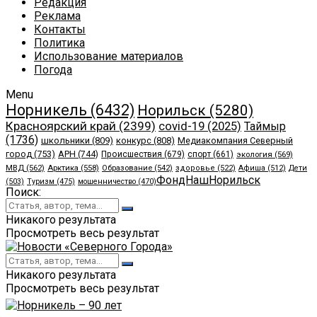
Редакция
Реклама
Контакты
Политика
Использование материалов
Погода
Menu
Норникель
(6432)
Норильск
(5280)
Красноярский край
(2399)
covid-19
(2025)
Таймыр
(1736)
школьники
(809)
конкурс
(808)
Медиакомпания Северный
город
(753)
АРН
(744)
Происшествия
(679)
спорт
(661)
экология
(569)
МВД
(562)
Арктика
(558)
Образование
(542)
здоровье
(522)
Афиша
(512)
Дети
ФондНашНорильск
(503)
Туризм
(475)
мошенничество
(470)
Поиск:
Никакого результата
Просмотреть весь результат
Никакого результата
Просмотреть весь результат