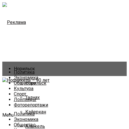
Норильск
Политика
Экономика
Общество
Норильск
Культура
Спорт
Талнах
Лонгриды
Фоторепортажи
Кайеркан
Политика
Menu
Экономика
Общество
Алыкель