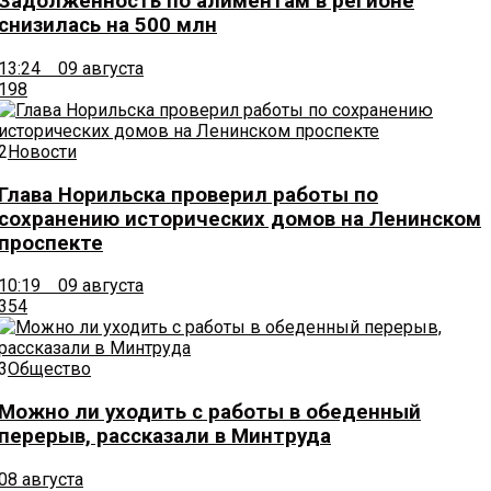
Задолженность по алиментам в регионе
снизилась на 500 млн
13:24 09 августа
198
2
Новости
Глава Норильска проверил работы по
сохранению исторических домов на Ленинском
проспекте
10:19 09 августа
354
3
Общество
Можно ли уходить с работы в обеденный
перерыв, рассказали в Минтруда
08 августа