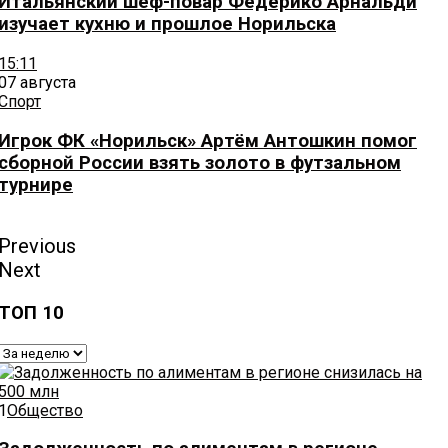
Итальянский шеф-повар Федерико Арнальди
изучает кухню и прошлое Норильска
15:11
07 августа
Спорт
Игрок ФК «Норильск» Артём Антошкин помог
сборной России взять золото в футзальном
турнире
Previous
Next
ТОП 10
1
Общество