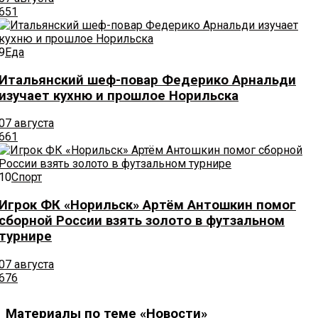
651
9
Еда
Итальянский шеф-повар Федерико Арнальди
изучает кухню и прошлое Норильска
07 августа
661
10
Спорт
Игрок ФК «Норильск» Артём Антошкин помог
сборной России взять золото в футзальном
турнире
07 августа
676
Материалы по теме «Новости»