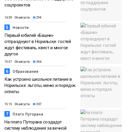
соцпроектов
16:39 06 августа
294
5
Новости
Первый юбилей «Башни»
отпразднуют в Норильске: гостей
ждут фестиваль, квест и многое
другое
15:57 06 августа
346
6
Образование
Как устроено школьное питание в
Норильске: льготы, меню и порядок
оплаты
15:15 06 августа
307
7
Плато Путорана
На плато Путорана создадут
систему наблюдения за вечной