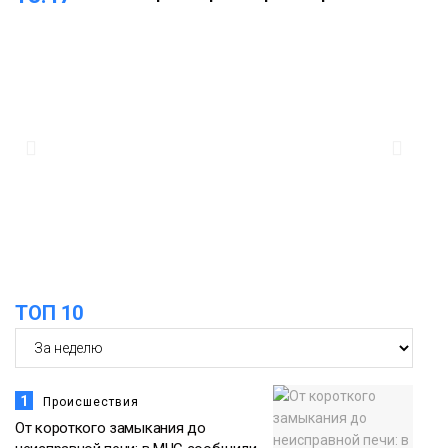
Дудинке заасфальтировал 47 тысяч
«квадратов» грузовых площадок
Новости
13:10
В Норильске лыжную базу «Оль-Гуль»
закрыли из-за появления медведя
Животные
12:25
Барнаул обошёл Красноярск в
списке городов, откуда приехали
Проекты
норильчане
Медиакомпании
ТОП 10
1
Происшествия
От короткого замыкания до