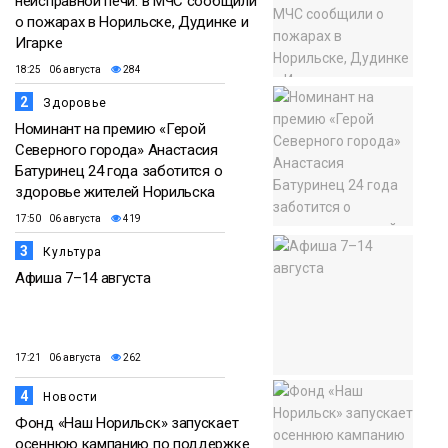
неисправной печи: в МЧС сообщили
о пожарах в Норильске, Дудинке и
Игарке
18:25 06 августа
284
2
Здоровье
Номинант на премию «Герой
Северного города» Анастасия
Батуринец 24 года заботится о
здоровье жителей Норильска
17:50 06 августа
419
3
Культура
Афиша 7–14 августа
17:21 06 августа
262
4
Новости
Фонд «Наш Норильск» запускает
осеннюю кампанию по поддержке