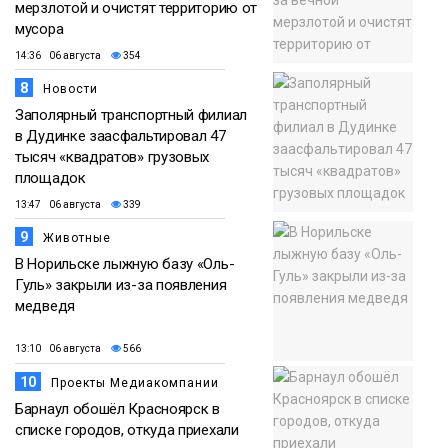
мерзлотой и очистят территорию от
мусора
14:36 06 августа
354
8
Новости
Заполярный транспортный филиал
в Дудинке заасфальтировал 47
тысяч «квадратов» грузовых
площадок
13:47 06 августа
339
9
Животные
В Норильске лыжную базу «Оль-
Гуль» закрыли из-за появления
медведя
13:10 06 августа
566
10
Проекты Медиакомпании
Барнаул обошёл Красноярск в
списке городов, откуда приехали