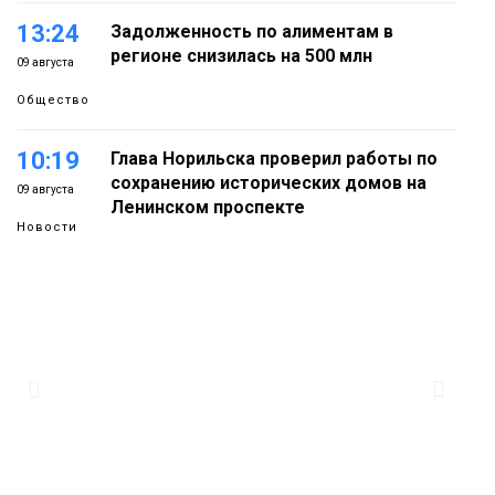
13:24
Задолженность по алиментам в
регионе снизилась на 500 млн
09 августа
Общество
10:19
Глава Норильска проверил работы по
сохранению исторических домов на
09 августа
Ленинском проспекте
Новости
14:33
Можно ли уходить с работы в
обеденный перерыв, рассказали в
08 августа
Минтруда
Общество
12:31
Филолог назвала «нишевый» главным
кандидатом на звание слова года
08 августа
Новости