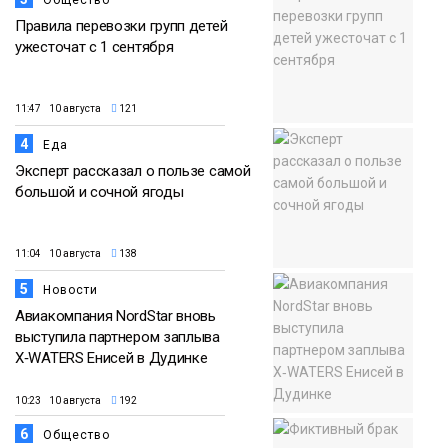
Общество
Правила перевозки групп детей
ужесточат с 1 сентября
11:47 10 августа
121
4
Еда
Эксперт рассказал о пользе самой
большой и сочной ягоды
11:04 10 августа
138
5
Новости
Авиакомпания NordStar вновь
выступила партнером заплыва
X‑WATERS Енисей в Дудинке
10:23 10 августа
192
6
Общество