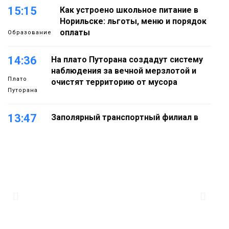
15:15
Как устроено школьное питание в
Норильске: льготы, меню и порядок
оплаты
Образование
14:36
На плато Путорана создадут систему
наблюдения за вечной мерзлотой и
Плато
очистят территорию от мусора
Путорана
13:47
Заполярный транспортный филиал в
Дудинке заасфальтировал 47 тысяч
«квадратов» грузовых площадок
Новости
13:10
В Норильске лыжную базу «Оль-Гуль»
закрыли из-за появления медведя
Животные
12:25
Барнаул обошёл Красноярск в
списке городов, откуда приехали