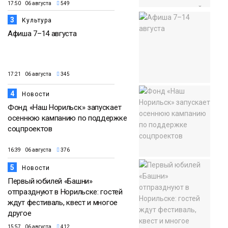
17:50 06 августа
549
3
Культура
Афиша 7–14 августа
17:21 06 августа
345
4
Новости
Фонд «Наш Норильск» запускает
осеннюю кампанию по поддержке
соцпроектов
16:39 06 августа
376
5
Новости
Первый юбилей «Башни»
отпразднуют в Норильске: гостей
ждут фестиваль, квест и многое
другое
15:57 06 августа
412