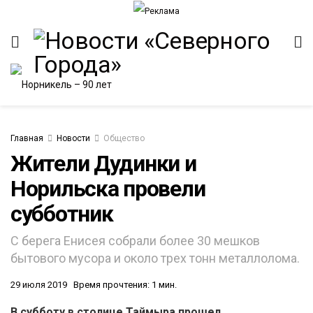
Главная
Новости
Общество
Жители Дудинки и
Норильска провели
ИТЕТ
субботник
С берега Енисея собрали более 30 мешков
бытового мусора и около трех тонн металлолома.
29 июля 2019
Время прочтения: 1 мин.
В субботу в столице Таймыра прошел