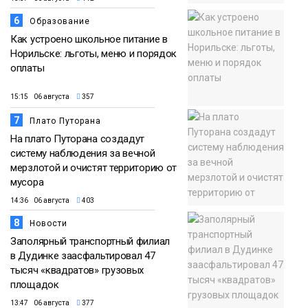
6
Образование
Как устроено школьное питание в
Норильске: льготы, меню и порядок
оплаты
15:15 06 августа
357
7
Плато Путорана
На плато Путорана создадут
систему наблюдения за вечной
мерзлотой и очистят территорию от
мусора
14:36 06 августа
403
8
Новости
Заполярный транспортный филиал
в Дудинке заасфальтировал 47
тысяч «квадратов» грузовых
площадок
13:47 06 августа
377