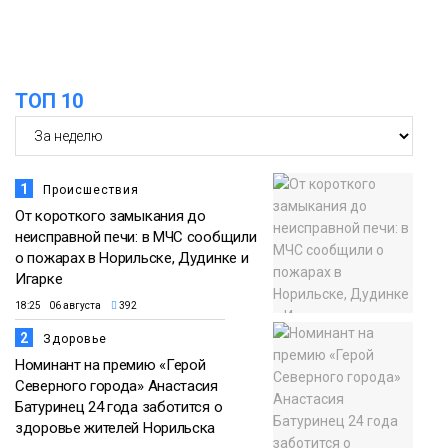
Проекты
норильчане
Медиакомпании
ТОП 10
1
Происшествия
От короткого замыкания до
неисправной печи: в МЧС сообщили
о пожарах в Норильске, Дудинке и
Игарке
18:25 06 августа
392
2
Здоровье
Номинант на премию «Герой
Северного города» Анастасия
Батуринец 24 года заботится о
здоровье жителей Норильска