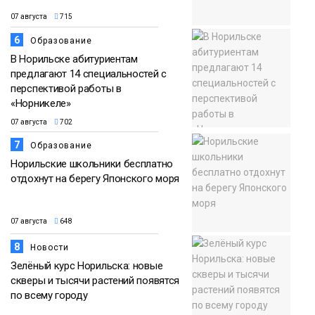
07 августа
715
6
Образование
В Норильске абитуриентам
предлагают 14 специальностей с
перспективой работы в
«Норникеле»
07 августа
702
7
Образование
Норильские школьники бесплатно
отдохнут на берегу Японского моря
07 августа
648
8
Новости
Зелёный курс Норильска: новые
скверы и тысячи растений появятся
по всему городу