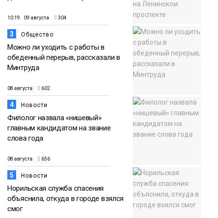
10:19 09 августа
304
3
Общество
Можно ли уходить с работы в
обеденный перерыв, рассказали в
Минтруда
08 августа
602
4
Новости
Филолог назвала «нишевый»
главным кандидатом на звание
слова года
08 августа
656
5
Новости
Норильская служба спасения
объяснила, откуда в городе взялся
смог