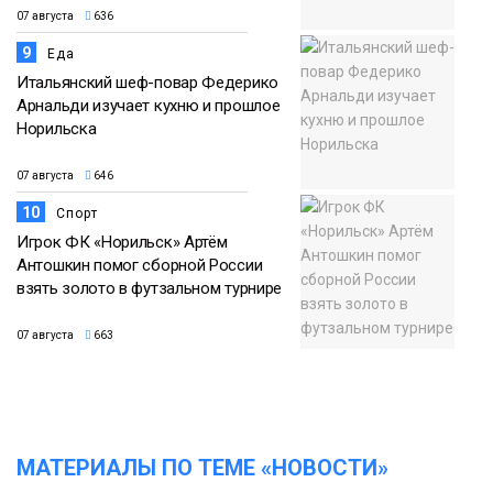
07 августа
636
9
Еда
Итальянский шеф-повар Федерико
Арнальди изучает кухню и прошлое
Норильска
07 августа
646
10
Спорт
Игрок ФК «Норильск» Артём
Антошкин помог сборной России
взять золото в футзальном турнире
07 августа
663
МАТЕРИАЛЫ ПО ТЕМЕ «НОВОСТИ»