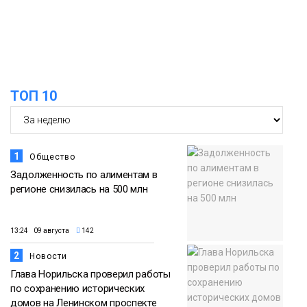
Норильска
Еда
15:11
Игрок ФК «Норильск» Артём Антошкин
помог сборной России взять золото в
07 августа
футзальном турнире
ТОП 10
Спорт
1
Общество
Задолженность по алиментам в
регионе снизилась на 500 млн
13:24 09 августа
142
2
Новости
Глава Норильска проверил работы
по сохранению исторических
домов на Ленинском проспекте