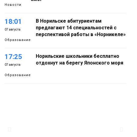
Новости
18:01
В Норильске абитуриентам
предлагают 14 специальностей с
07 августа
перспективой работы в «Норникеле»
Образование
17:25
Норильские школьники бесплатно
отдохнут на берегу Японского моря
07 августа
Образование
16:41
Зелёный курс Норильска: новые
скверы и тысячи растений появятся по
07 августа
всему городу
Новости
15:56
Итальянский шеф-повар Федерико
Арнальди изучает кухню и прошлое
07 августа