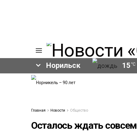
Норильск
15
°C
ИЯ
А
Ы
А
ОВАНИЕ
Главная
Новости
Общество
ЛОВ
Осталось ждать совсем