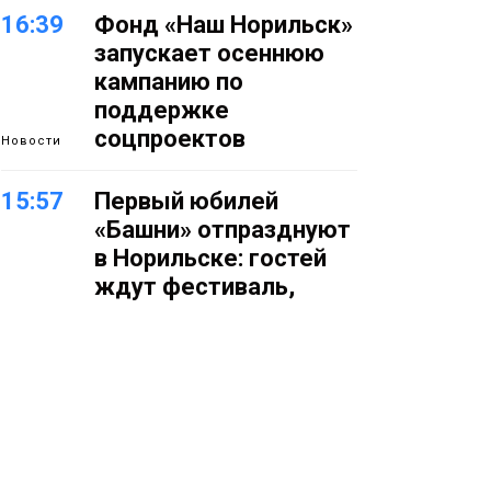
16:39
Фонд «Наш Норильск»
запускает осеннюю
кампанию по
поддержке
соцпроектов
Новости
15:57
Первый юбилей
«Башни» отпразднуют
в Норильске: гостей
ждут фестиваль,
квест и многое другое
Новости
15:15
Как устроено
школьное питание в
Норильске: льготы,
меню и порядок