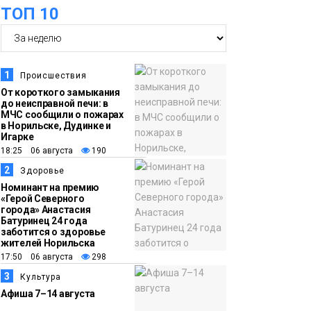
оплаты
Образование
ТОП 10
14:36
На плато Путорана
создадут систему
наблюдения за вечной
1
Происшествия
мерзлотой и очистят
От короткого замыкания
Плато
до неисправной печи: в
территорию от мусора
Путорана
МЧС сообщили о пожарах
в Норильске, Дудинке и
Игарке
13:47
Заполярный
18:25 06 августа
190
транспортный филиал
2
Здоровье
в Дудинке
Номинант на премию
«Герой Северного
заасфальтировал 47
города» Анастасия
Батуринец 24 года
тысяч «квадратов»
заботится о здоровье
грузовых площадок
жителей Норильска
Новости
17:50 06 августа
298
3
Культура
13:10
В Норильске лыжную
Афиша 7–14 августа
базу «Оль-Гуль»