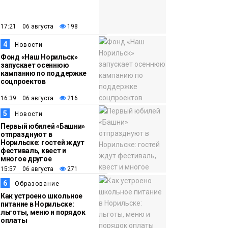
закрыли из-за
появления медведя
Животные
17:21 06 августа
198
4
12:25
Барнаул обошёл
Новости
Фонд «Наш Норильск»
Красноярск в
запускает осеннюю
списке городов,
кампанию по поддержке
соцпроектов
откуда приехали
Проекты
норильчане
16:39 06 августа
216
Медиакомпании
5
Новости
Первый юбилей «Башни»
отпразднуют в
Норильске: гостей ждут
фестиваль, квест и
многое другое
15:57 06 августа
271
6
Образование
Как устроено школьное
питание в Норильске:
льготы, меню и порядок
оплаты