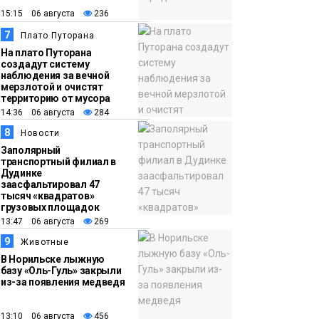
15:15 06 августа
236
7
Плато Путорана
На плато Путорана
создадут систему
наблюдения за вечной
мерзлотой и очистят
территорию от мусора
14:36 06 августа
284
8
Новости
Заполярный
транспортный филиал в
Дудинке
заасфальтировал 47
тысяч «квадратов»
грузовых площадок
13:47 06 августа
269
9
Животные
В Норильске лыжную
базу «Оль-Гуль» закрыли
из-за появления медведя
13:10 06 августа
456