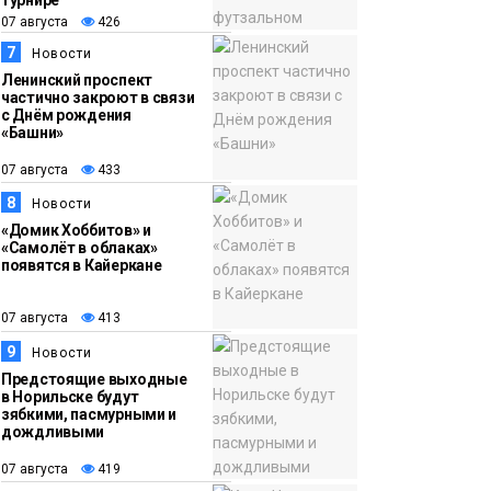
турнире
07 августа
426
7
Новости
Ленинский проспект
частично закроют в связи
с Днём рождения
«Башни»
07 августа
433
8
Новости
«Домик Хоббитов» и
«Самолёт в облаках»
появятся в Кайеркане
07 августа
413
9
Новости
Предстоящие выходные
в Норильске будут
зябкими, пасмурными и
дождливыми
07 августа
419