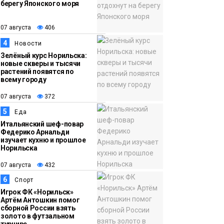
берегу Японского моря
12:32
Как в Норильске
07 августа
помогают женщинам
07 августа
406
из исправительного
4
Новости
центра
Зелёный курс Норильска:
новые скверы и тысячи
адаптироваться к
растений появятся по
жизни
всему городу
Общество
07 августа
372
5
Еда
Итальянский шеф-повар
Федерико Арнальди
изучает кухню и прошлое
Норильска
07 августа
432
6
Спорт
Игрок ФК «Норильск»
Артём Антошкин помог
сборной России взять
золото в футзальном