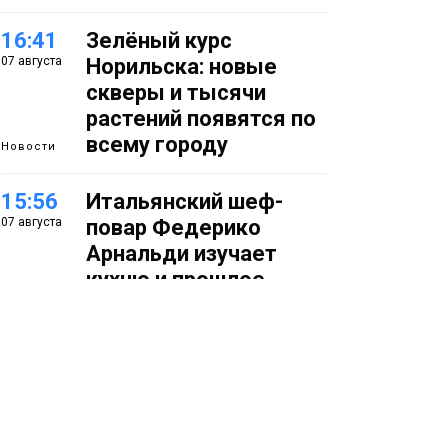
16:41
Зелёный курс
07 августа
Норильска: новые
скверы и тысячи
растений появятся по
всему городу
Новости
15:56
Итальянский шеф-
07 августа
повар Федерико
Арнальди изучает
кухню и прошлое
Норильска
Еда
15:11
Игрок ФК «Норильск»
07 августа
Артём Антошкин
помог сборной России
взять золото в