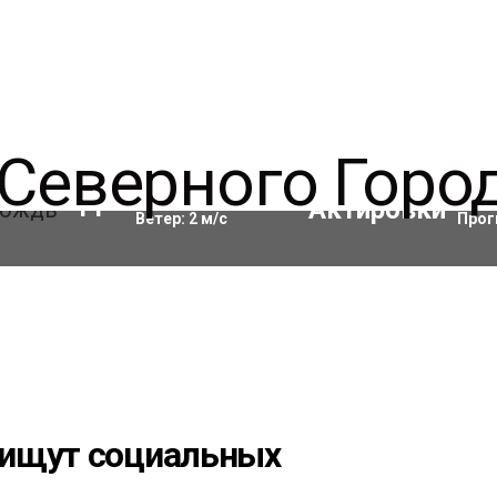
Влажность:
93
%
Акти
11
°C
Ветер:
2
м/с
Прог
 ищут социальных