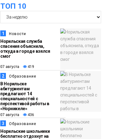
ТОП 10
футзальном турнире
Спорт
14:30
Ленинский проспект
07 августа
частично закроют в
1
Новости
связи с Днём
Норильская служба
спасения объяснила,
рождения «Башни»
Новости
откуда в городе взялся
смог
13:59
«Домик Хоббитов» и
07 августа
419
07 августа
«Самолёт в облаках»
2
Образование
появятся в Кайеркане
Новости
В Норильске
абитуриентам
предлагают 14
13:08
Предстоящие
специальностей с
перспективой работы в
07 августа
выходные в
«Норникеле»
Норильске будут
07 августа
436
зябкими, пасмурными
3
Образование
и дождливыми
Норильские школьники
Новости
бесплатно отдохнут на