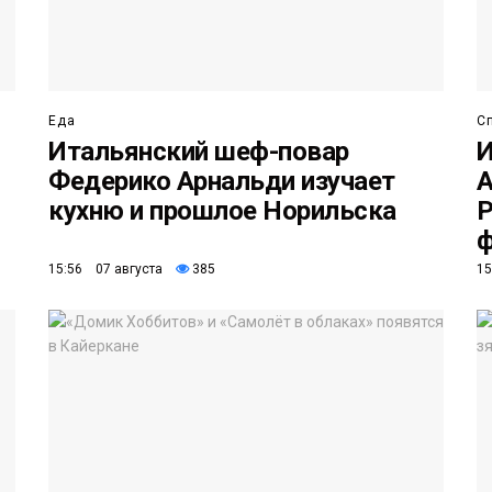
Еда
С
Итальянский шеф-повар
И
Федерико Арнальди изучает
А
кухню и прошлое Норильска
Р
ф
15:56 07 августа
385
15