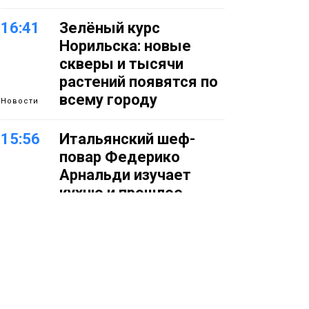
16:41
Зелёный курс
Норильска: новые
скверы и тысячи
растений появятся по
всему городу
Новости
15:56
Итальянский шеф-
повар Федерико
Арнальди изучает
кухню и прошлое
Норильска
Еда
15:11
Игрок ФК «Норильск»
Артём Антошкин
помог сборной России
взять золото в