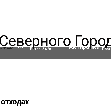
Влажность:
98
%
Акти
10
°C
Ветер:
2
м/с
Прог
 отходах