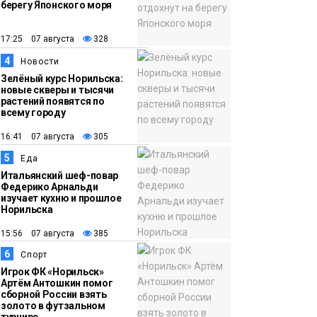
берегу Японского моря
12:32
Как в Норильске
помогают женщинам
17:25 07 августа
328
из исправительного
4
Новости
центра
Зелёный курс Норильска:
новые скверы и тысячи
адаптироваться к
растений появятся по
жизни
всему городу
Общество
16:41 07 августа
305
5
Еда
Итальянский шеф-повар
Федерико Арнальди
изучает кухню и прошлое
Норильска
15:56 07 августа
385
6
Спорт
Игрок ФК «Норильск»
Артём Антошкин помог
сборной России взять
золото в футзальном