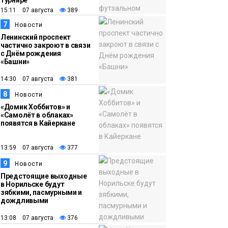
турнире
15:11 07 августа
389
7
Новости
Ленинский проспект
частично закроют в связи
с Днём рождения
«Башни»
14:30 07 августа
381
8
Новости
«Домик Хоббитов» и
«Самолёт в облаках»
появятся в Кайеркане
13:59 07 августа
377
9
Новости
Предстоящие выходные
в Норильске будут
зябкими, пасмурными и
дождливыми
13:08 07 августа
376