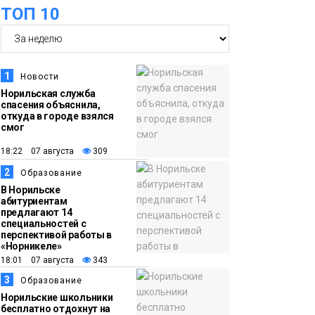
ТОП 10
футзальном турнире
Спорт
14:30
Ленинский проспект
частично закроют в
1
Новости
связи с Днём
Норильская служба
спасения объяснила,
рождения «Башни»
Новости
откуда в городе взялся
смог
13:59
«Домик Хоббитов» и
18:22 07 августа
309
«Самолёт в облаках»
2
Образование
появятся в Кайеркане
Новости
В Норильске
абитуриентам
предлагают 14
13:08
Предстоящие
специальностей с
перспективой работы в
выходные в
«Норникеле»
Норильске будут
18:01 07 августа
343
зябкими, пасмурными
3
Образование
и дождливыми
Норильские школьники
Новости
бесплатно отдохнут на