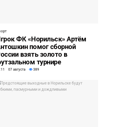
порт
грок ФК «Норильск» Артём
нтошкин помог сборной
оссии взять золото в
утзальном турнире
:11 07 августа
389