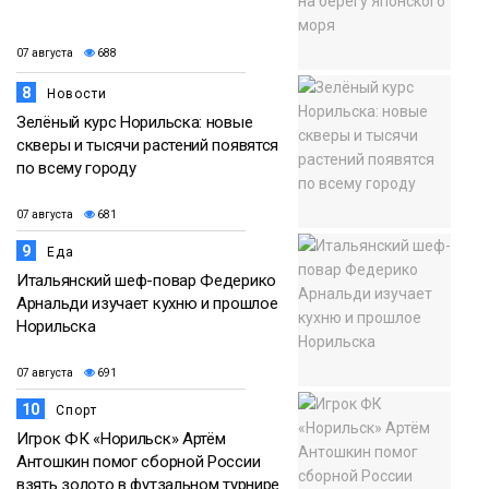
07 августа
688
8
Новости
Зелёный курс Норильска: новые
скверы и тысячи растений появятся
по всему городу
07 августа
681
9
Еда
Итальянский шеф-повар Федерико
Арнальди изучает кухню и прошлое
Норильска
07 августа
691
10
Спорт
Игрок ФК «Норильск» Артём
Антошкин помог сборной России
взять золото в футзальном турнире