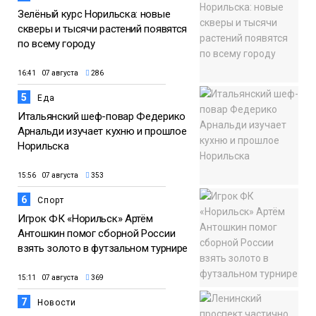
Зелёный курс Норильска: новые
скверы и тысячи растений появятся
по всему городу
16:41 07 августа
286
5
Еда
Итальянский шеф-повар Федерико
Арнальди изучает кухню и прошлое
Норильска
15:56 07 августа
353
6
Спорт
Игрок ФК «Норильск» Артём
Антошкин помог сборной России
взять золото в футзальном турнире
15:11 07 августа
369
7
Новости