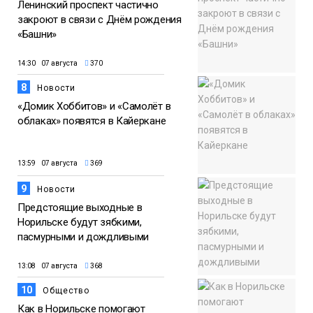
Ленинский проспект частично
закроют в связи с Днём рождения
«Башни»
14:30 07 августа
370
8
Новости
«Домик Хоббитов» и «Самолёт в
облаках» появятся в Кайеркане
13:59 07 августа
369
9
Новости
Предстоящие выходные в
Норильске будут зябкими,
пасмурными и дождливыми
13:08 07 августа
368
10
Общество
Как в Норильске помогают