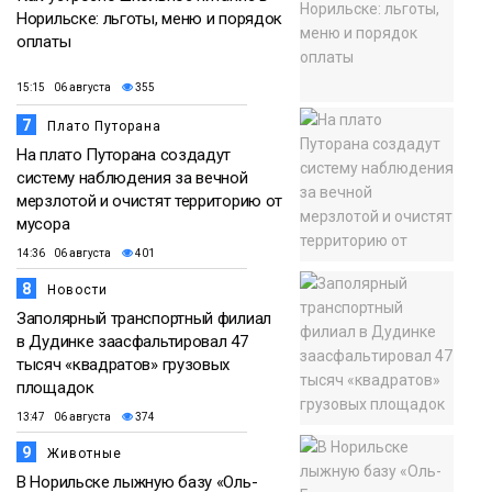
Норильске: льготы, меню и порядок
оплаты
15:15 06 августа
355
7
Плато Путорана
На плато Путорана создадут
систему наблюдения за вечной
мерзлотой и очистят территорию от
мусора
14:36 06 августа
401
8
Новости
Заполярный транспортный филиал
в Дудинке заасфальтировал 47
тысяч «квадратов» грузовых
площадок
13:47 06 августа
374
9
Животные
В Норильске лыжную базу «Оль-