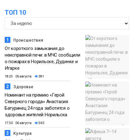
ТОП 10
1
Происшествия
От короткого замыкания до
неисправной печи: в МЧС сообщили
о пожарах в Норильске, Дудинке и
Игарке
18:25 06 августа
381
2
Здоровье
Номинант на премию «Герой
Северного города» Анастасия
Батуринец 24 года заботится о
здоровье жителей Норильска
17:50 06 августа
540
3
Культура