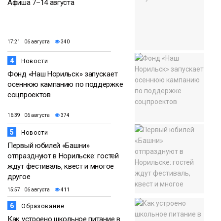
Афиша 7–14 августа
17:21 06 августа
340
4
Новости
Фонд «Наш Норильск» запускает
осеннюю кампанию по поддержке
соцпроектов
16:39 06 августа
374
5
Новости
Первый юбилей «Башни»
отпразднуют в Норильске: гостей
ждут фестиваль, квест и многое
другое
15:57 06 августа
411
6
Образование
Как устроено школьное питание в