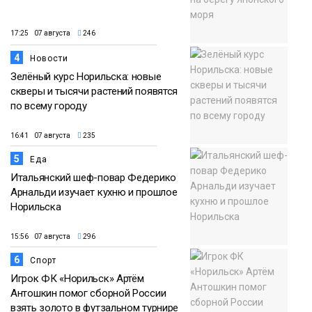
17:25 07 августа
246
4
Новости
Зелёный курс Норильска: новые
скверы и тысячи растений появятся
по всему городу
16:41 07 августа
235
5
Еда
Итальянский шеф-повар Федерико
Арнальди изучает кухню и прошлое
Норильска
15:56 07 августа
296
6
Спорт
Игрок ФК «Норильск» Артём
Антошкин помог сборной России
взять золото в футзальном турнире