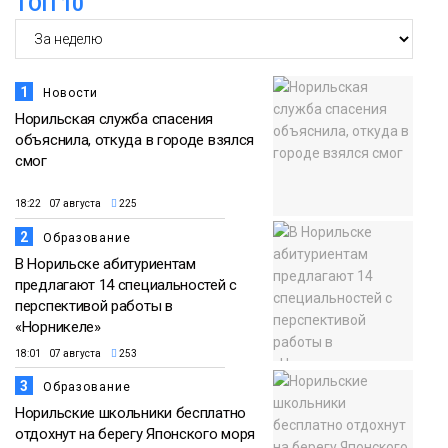
ТОП 10
1
Новости
Норильская служба спасения
объяснила, откуда в городе взялся
смог
18:22 07 августа
225
2
Образование
В Норильске абитуриентам
предлагают 14 специальностей с
перспективой работы в
«Норникеле»
18:01 07 августа
253
3
Образование
Норильские школьники бесплатно
отдохнут на берегу Японского моря