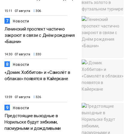
15:11 07 августа
306
7
Новости
Ленинский проспект частично
закроют в связи с Днём рождения
«Башни»
14:30 07 августа
330
8
Новости
«Домик Хоббитов» и «Самолёт в
облаках» появятся в Кайеркане
13:59 07 августа
326
9
Новости
Предстоящие выходные в
Норильске будут зябкими,
пасмурными и дождливыми