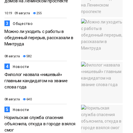
домов на Ленинском проспекте
10:19 09 августа
255
3
Общество
Можно ли уходить с работы в
обеденный перерыв, рассказали в
Минтруда
08 августа
582
4
Новости
Филолог назвала «нишевый»
главным кандидатом на звание
слова года
08 августа
640
5
Новости
Норильская служба спасения
объяснила, откуда в городе взялся
смог