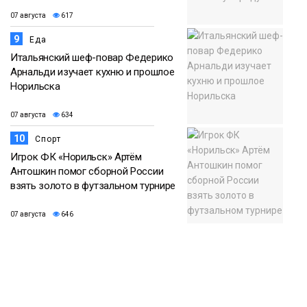
07 августа
617
9
Еда
Итальянский шеф-повар Федерико
Арнальди изучает кухню и прошлое
Норильска
07 августа
634
10
Спорт
Игрок ФК «Норильск» Артём
Антошкин помог сборной России
взять золото в футзальном турнире
07 августа
646