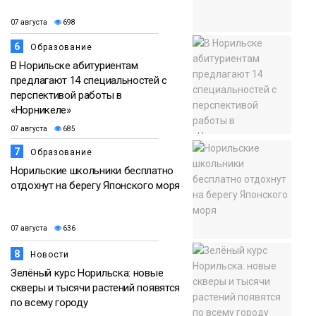
07 августа
698
6
Образование
В Норильске абитуриентам
предлагают 14 специальностей с
перспективой работы в
«Норникеле»
07 августа
685
7
Образование
Норильские школьники бесплатно
отдохнут на берегу Японского моря
07 августа
636
8
Новости
Зелёный курс Норильска: новые
скверы и тысячи растений появятся
по всему городу