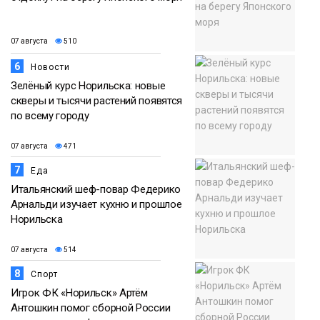
07 августа
510
6
Новости
Зелёный курс Норильска: новые
скверы и тысячи растений появятся
по всему городу
07 августа
471
7
Еда
Итальянский шеф-повар Федерико
Арнальди изучает кухню и прошлое
Норильска
07 августа
514
8
Спорт
Игрок ФК «Норильск» Артём
Антошкин помог сборной России