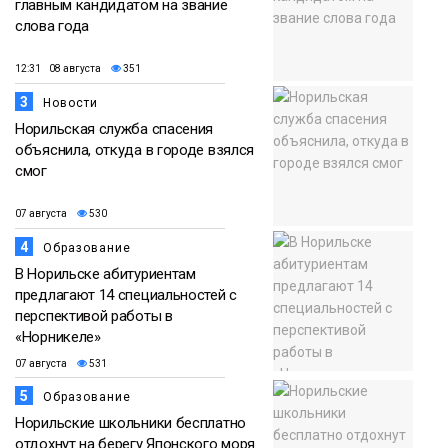
главным кандидатом на звание
слова года
12:31 08 августа
351
3
Новости
Норильская служба спасения
объяснила, откуда в городе взялся
смог
07 августа
530
4
Образование
В Норильске абитуриентам
предлагают 14 специальностей с
перспективой работы в
«Норникеле»
07 августа
531
5
Образование
Норильские школьники бесплатно
отдохнут на берегу Японского моря