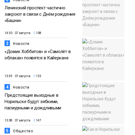
Ленинский проспект частично
закроют в связи с Днём рождения
«Башни»
14:30 07 августа
108
3
Новости
«Домик Хоббитов» и «Самолёт в
облаках» появятся в Кайеркане
13:59 07 августа
133
4
Новости
Предстоящие выходные в
Норильске будут зябкими,
пасмурными и дождливыми
13:08 07 августа
147
5
Общество