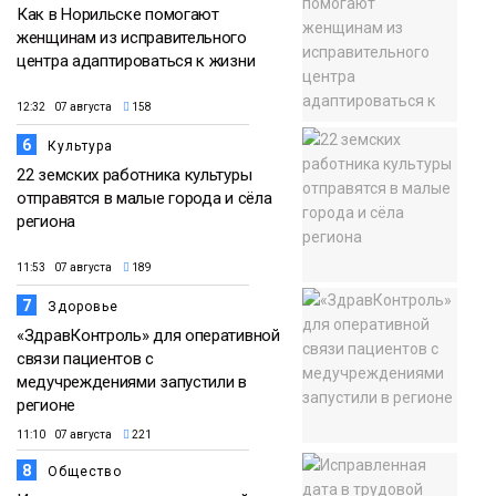
Как в Норильске помогают
женщинам из исправительного
центра адаптироваться к жизни
12:32 07 августа
158
6
Культура
22 земских работника культуры
отправятся в малые города и сёла
региона
11:53 07 августа
189
7
Здоровье
«ЗдравКонтроль» для оперативной
связи пациентов с
медучреждениями запустили в
регионе
11:10 07 августа
221
8
Общество