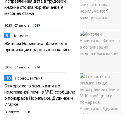
Исправленная дата в трудовой
книжке стоила норильчанке 9
месяцев стажа
10:25 07 августа
289
9
Новости
Жителей Норильска обвиняют в
организации подпольного казино
09:36 07 августа
294
10
Происшествия
От короткого замыкания до
неисправной печи: в МЧС сообщили
о пожарах в Норильске, Дудинке и
Игарке
06 августа
508