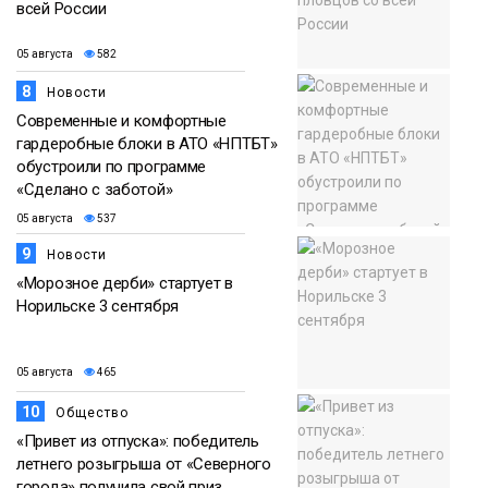
всей России
05 августа
582
8
Новости
Современные и комфортные
гардеробные блоки в АТО «НПТБТ»
обустроили по программе
«Сделано с заботой»
05 августа
537
9
Новости
«Морозное дерби» стартует в
Норильске 3 сентября
05 августа
465
10
Общество
«Привет из отпуска»: победитель
летнего розыгрыша от «Северного
города» получила свой приз