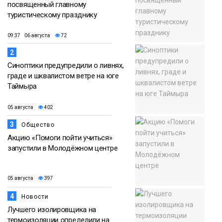
посвященный главному
туристическому празднику
09:37 06 августа
72
2
Синоптики предупредили о ливнях,
граде и шквалистом ветре на юге
Таймыра
05 августа
402
3
Общество
Акцию «Помоги пойти учиться»
запустили в Молодёжном центре
05 августа
397
4
Новости
Лучшего изолировщика на
термоизоляции определили на