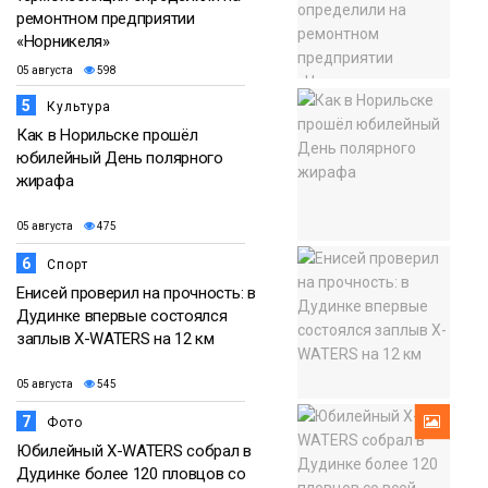
ремонтном предприятии
«Норникеля»
05 августа
598
5
Культура
Как в Норильске прошёл
юбилейный День полярного
жирафа
05 августа
475
6
Спорт
Енисей проверил на прочность: в
Дудинке впервые состоялся
заплыв X-WATERS на 12 км
05 августа
545
7
Фото
Юбилейный X-WATERS собрал в
Дудинке более 120 пловцов со