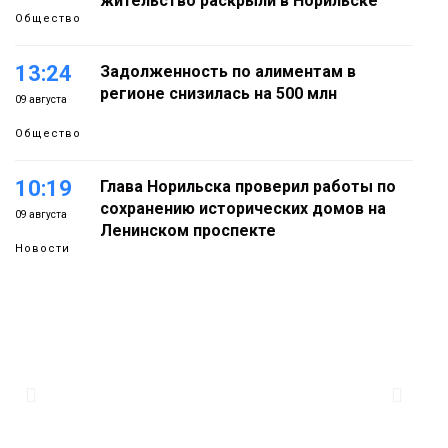
жительство раскрыли в Норильске
Общество
13:24
Задолженность по алиментам в
регионе снизилась на 500 млн
09 августа
Общество
10:19
Глава Норильска проверил работы по
сохранению исторических домов на
09 августа
Ленинском проспекте
Новости
14:33
Можно ли уходить с работы в
обеденный перерыв, рассказали в
08 августа
Минтруда
Общество
12:31
Филолог назвала «нишевый» главным
кандидатом на звание слова года
08 августа