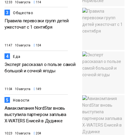
12:33 10 августа
114
3
Общество
Правила перевозки групп детей
ужесточат с 1 сентября
11:47 10 августа
134
4
Еда
Эксперт рассказал о пользе самой
большой и сочной ягоды
11:04 10 августа
149
5
Новости
Авиакомпания NordStar вновь
выступила партнером заплыва
X‑WATERS Енисей в Дудинке
10:23 10 августа
204