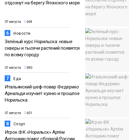
отдохнут на берегу Японского моря
07 августа
604
6
Новости
Зелёный курс Норильска: новые
скверы и тысячи растений появятся
по всему городу
07 августа
580
7
Еда
Итальянский шеф-повар Федерико
Арнальди изучает кухню и прошлое
Норильска
07 августа
601
8
Спорт
Игрок ФК «Норильск» Артём
Антошкин помог сборной России