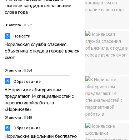
главным кандидатом на звание
слова года
08 августа
602
3
Новости
Норильская служба спасения
объяснила, откуда в городе взялся
смог
07 августа
654
4
Образование
В Норильске абитуриентам
предлагают 14 специальностей с
перспективой работы в
«Норникеле»
07 августа
648
5
Образование
Норильские школьники бесплатно